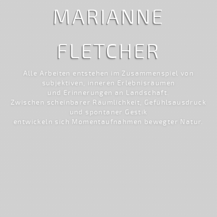
MARIANNE
FLETCHER
Alle Arbeiten entstehen im Zusammenspiel von
subjektiven, inneren Erlebnisräumen
und Erinnerungen an Landschaft.
Zwischen scheinbarer Räumlichkeit, Gefühlsausdruck
und spontaner Gestik
entwickeln sich Momentaufnahmen bewegter Natur.